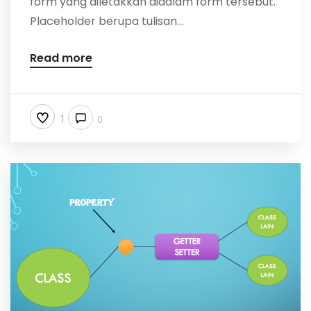
form yang diletakkan didalam form tersebut.
Placeholder berupa tulisan...
Read more
1
0