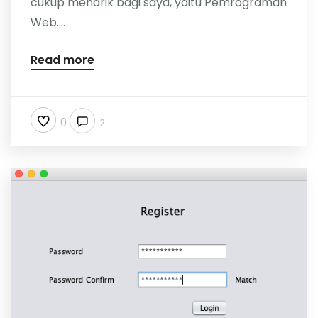
cukup menarik bagi saya, yaitu Pemrograman
Web....
Read more
0
2