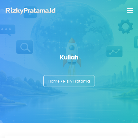
Home
Intermezzo
Kuliah
Tips dan Trick
Buku & Publishing
Home
Rizky Pratama
Privacy
Disclaimer
Contact