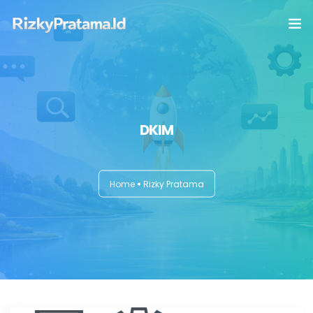
Home
Intermezzo
DKIM
Tips dan Trick
Buku & Publishing
Home
Rizky Pratama
Privacy
Disclaimer
Contact