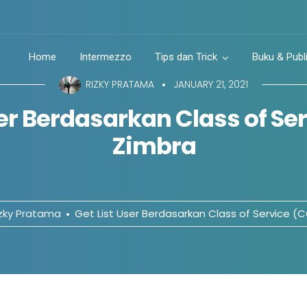
Home
Intermezzo
Tips dan Trick
Buku & Publ
RIZKY PRATAMA
JANUARY 21, 2021
ser Berdasarkan Class of Se
Zimbra
zky Pratama
Get List User Berdasarkan Class of Service (