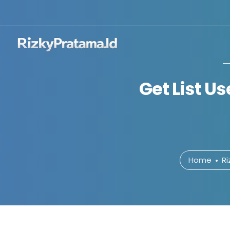
Get List U
Home
Ri