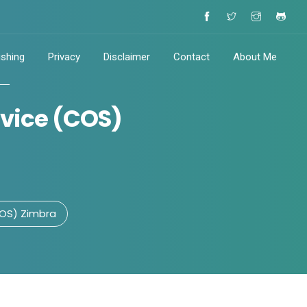
ishing
Privacy
Disclaimer
Contact
About Me
rvice (COS)
COS) Zimbra