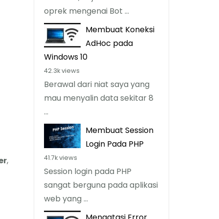
oprek mengenai Bot ...
Membuat Koneksi
AdHoc pada
Windows 10
42.3k views
Berawal dari niat saya yang
mau menyalin data sekitar 8
...
Membuat Session
Login Pada PHP
41.7k views
er
,
Session login pada PHP
sangat berguna pada aplikasi
web yang ...
Mengatasi Error