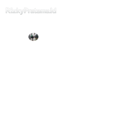
Home
RIZKY PRATAMA
APRIL 4, 2019
Intermezzo
Cara Mencetak Banyak Halaman Dalam
Satu Lembar Pada Preview Mac OS
Tips dan Trick
Buku & Publishing
Home
Rizky Pratama
Cara Mencetak Banyak Halaman Dalam Satu Lembar
Privacy
Pada Preview Mac OS
Disclaimer
Contact