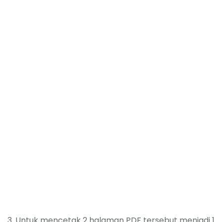
3. Untuk mencetak 2 halaman PDF tersebut menjadi 1