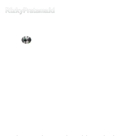
Home
RIZKY PRATAMA
DECEMBER 19, 2019
Intermezzo
Cara Install Database Oracle XE pada
Mac OS
Tips dan Trick
Buku & Publishing
Home
Rizky Pratama
Privacy
Cara Install Database Oracle XE pada Mac OS
Disclaimer
Contact