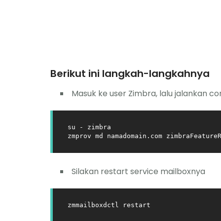
Berikut ini langkah-langkahnya
Masuk ke user Zimbra, lalu jalankan 
su - zimbra

zmprov md namadomain.com zimbraFeature
Silakan restart service mailboxnya
zmmailboxdctl restart