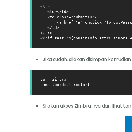
<tr>                                   
   <td></td>

   <td class="submitTD">

       <a href="#" onclick="forgotPassw
   </td>

</tr>

<c:if test="${domainInfo.attrs.zimbraF
Jika sudah, silakan disimpan kemudian
su - zimbra

Silakan akses Zimbra nya dan lihat ta