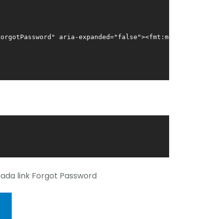
orgotPassword" aria-expanded="false"><fmt:message key="f
 ada link Forgot Password