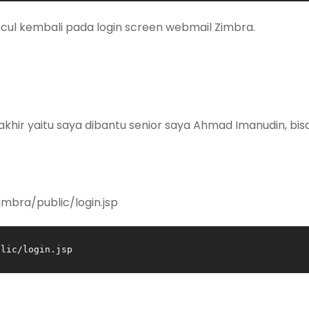
cul kembali pada login screen webmail Zimbra.
ir yaitu saya dibantu senior saya Ahmad Imanudin, bisa di e
imbra/public/login.jsp
blic/login.jsp