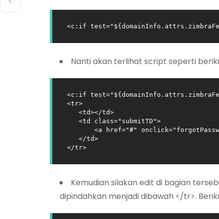
<c:if test="${domainInfo.attrs.zimbraF
Nanti akan terlihat script seperti beriku
<c:if test="${domainInfo.attrs.zimbraFe
<tr>                                   
   <td></td>   

   <td class="submitTD">

       <a href="#" onclick="forgotPassw
   </td>

</tr>
Kemudian silakan edit di bagian terseb
dipindahkan menjadi dibawah </tr>. Ber