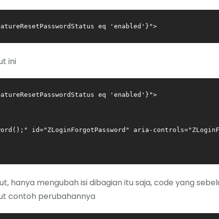
eatureResetPasswordStatus eq 'enabled'}">
t ini
atureResetPasswordStatus eq 'enabled'}">

   

ord();" id="ZLoginForgotPassword" aria-controls="ZLoginF
ut, hanya mengubah isi dibagian itu saja, code yang sebel
ikut contoh perubahannya