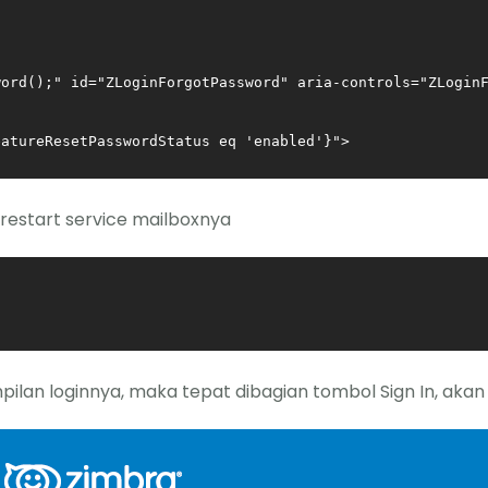
   

ord();" id="ZLoginForgotPassword" aria-controls="ZLoginF
eatureResetPasswordStatus eq 'enabled'}">
 restart service mailboxnya
mpilan loginnya, maka tepat dibagian tombol Sign In, akan