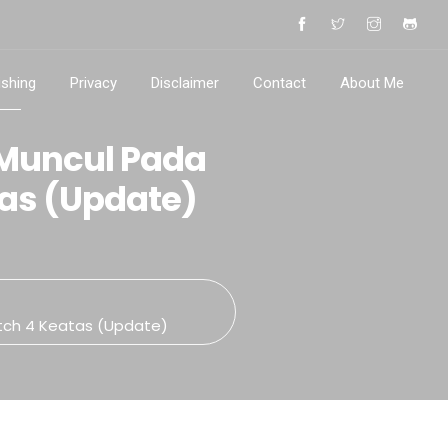
ishing
Privacy
Disclaimer
Contact
About Me
 Muncul Pada
tas (Update)
atch 4 Keatas (Update)