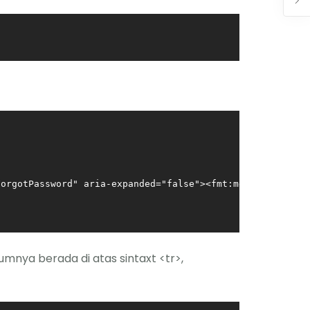
orgotPassword" aria-expanded="false"><fmt:message key="f
umnya berada di atas sintaxt <tr>,