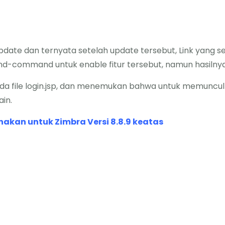
pdate dan ternyata setelah update tersebut, Link yang s
d-command untuk enable fitur tersebut, namun hasilnya 
n pada file login.jsp, dan menemukan bahwa untuk memuncul
in.
gunakan untuk Zimbra Versi 8.8.9 keatas