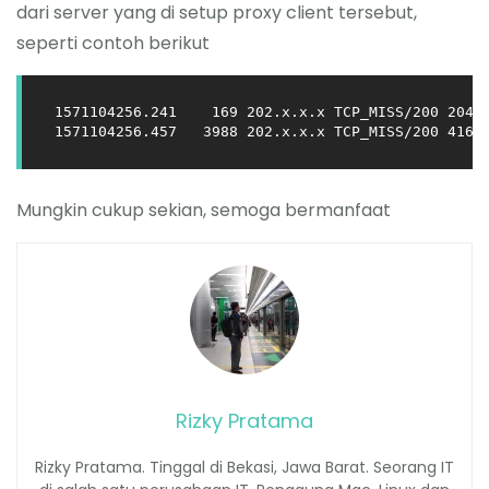
dari server yang di setup proxy client tersebut,
seperti contoh berikut
1571104256.241    169 202.x.x.x TCP_MISS/200 2045
Mungkin cukup sekian, semoga bermanfaat
Rizky Pratama
Rizky Pratama. Tinggal di Bekasi, Jawa Barat. Seorang IT