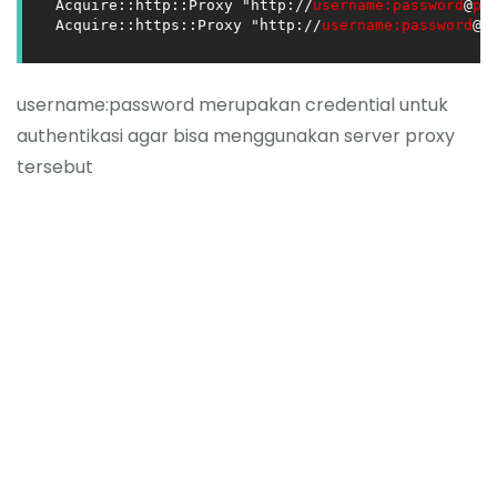
Acquire::http::Proxy "http://
username:password
@
pr
Acquire::https::Proxy "http://
username:password
@
p
username:password merupakan credential untuk
authentikasi agar bisa menggunakan server proxy
tersebut