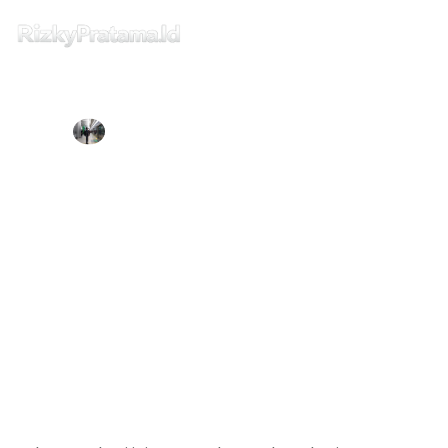
Home
RIZKY PRATAMA
OCTOBER 17, 2019
Intermezzo
Cara Memasang Proxy Untuk apt/apt-
get Pada Ubuntu
Tips dan Trick
Buku & Publishing
Home
Rizky Pratama
Privacy
Cara Memasang Proxy Untuk apt/apt-get Pada Ubuntu
Disclaimer
Contact