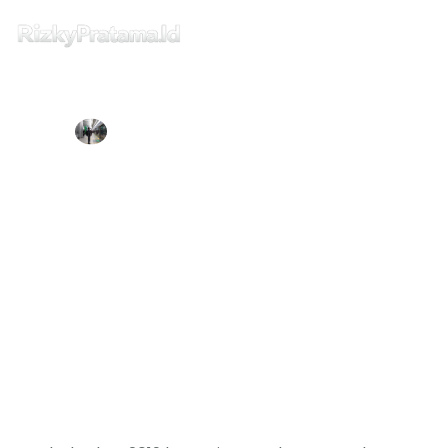
Home
RIZKY PRATAMA
OCTOBER 3, 2019
Intermezzo
Balada Upgrade Sistem Zimbra Multi
Server
Tips dan Trick
Buku & Publishing
Home
Rizky Pratama
Privacy
Balada Upgrade Sistem Zimbra Multi Server
Disclaimer
Contact