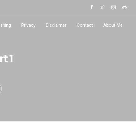
ishing
Privacy
Disclaimer
Contact
About Me
t 1