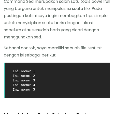
Command Sed merupakan salah satu tools powerfull
About Me
yang berguna untuk manipulasi isi suatu file. Pada
postingan kali ini saya ingin membagikan tips simple
untuk menyisipkan suatu baris dengan lokasi
sebelum atau sesudah baris yang dicari dengan
menggunakan sed.
Sebagai contoh, saya memiliki sebuah file test.txt
dengan isi sebagai berikut
Ini nomor 1

Ini nomor 2

Ini nomor 3

Ini nomor 4

Ini nomor 5